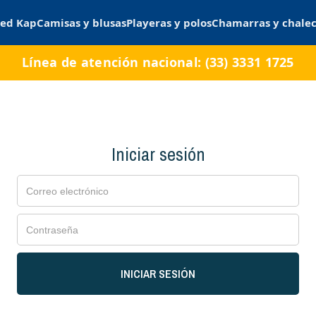
ed Kap
Camisas y blusas
Playeras y polos
Chamarras y chale
Línea de atención nacional: (33) 3331 1725
Iniciar sesión
INICIAR SESIÓN