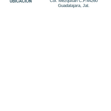
UBICACIÓN
Col. Mezquitán C.P.44260
Guadalajara, Jal.