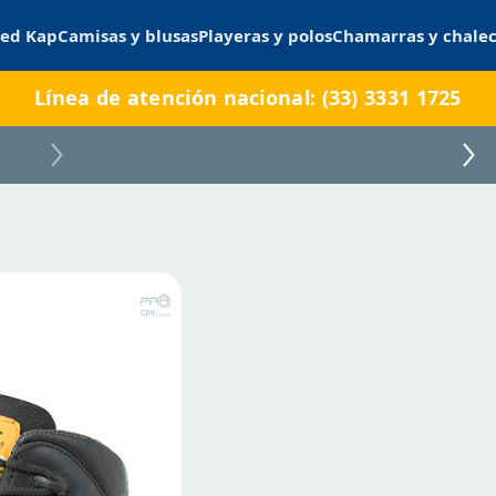
ed Kap
Camisas y blusas
Playeras y polos
Chamarras y chale
Línea de atención nacional: (33) 3331 1725
51-Pro Cliff