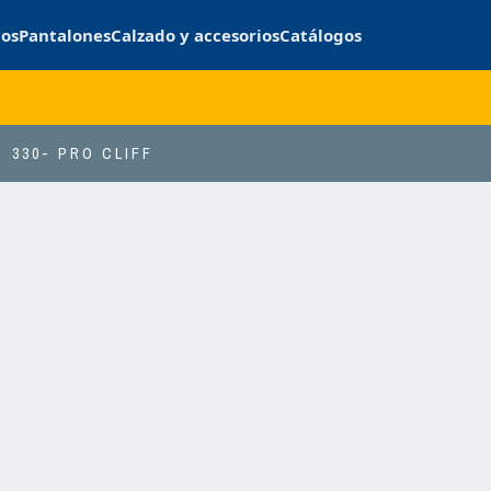
cos
Pantalones
Calzado y accesorios
Catálogos
330- PRO CLIFF