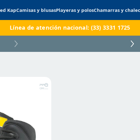
ed Kap
Camisas y blusas
Playeras y polos
Chamarras y chale
Línea de atención nacional: (33) 3331 1725
330- Pro Cliff