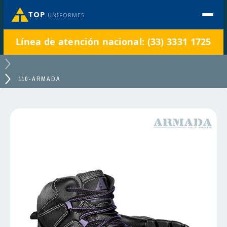
TOP
UNIFORMES
Línea de atención nacional: (33) 3331 1725
110-ARMADA