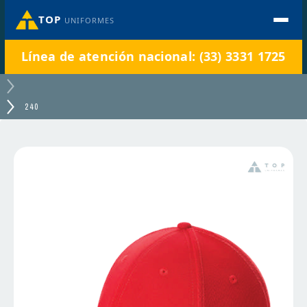
TOP
UNIFORMES
Línea de atención nacional: (33) 3331 1725
240