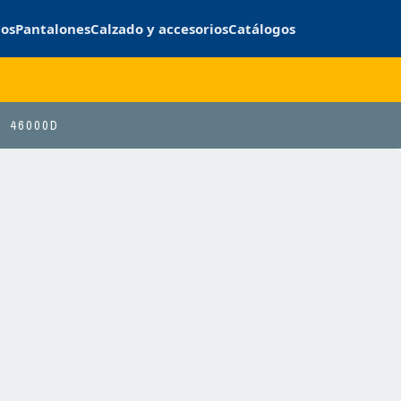
cos
Pantalones
Calzado y accesorios
Catálogos
46000D