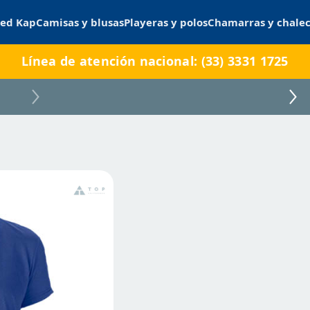
ed Kap
Camisas y blusas
Playeras y polos
Chamarras y chale
Línea de atención nacional: (33) 3331 1725
46000D