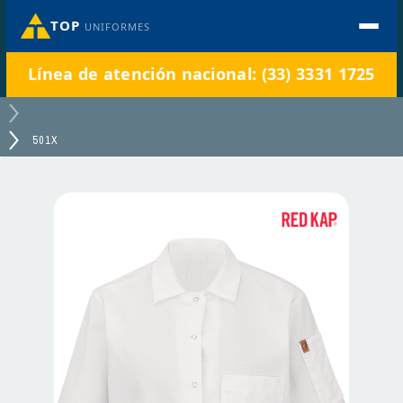
TOP
UNIFORMES
Línea de atención nacional: (33) 3331 1725
501X