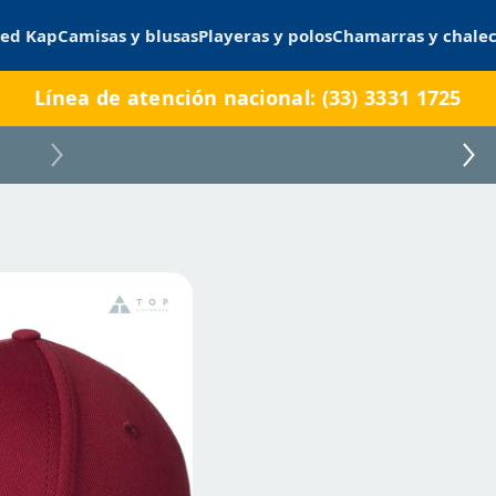
ed Kap
Camisas y blusas
Playeras y polos
Chamarras y chale
Línea de atención nacional: (33) 3331 1725
90