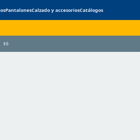
cos
Pantalones
Calzado y accesorios
Catálogos
90