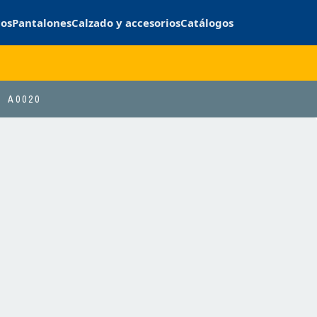
cos
Pantalones
Calzado y accesorios
Catálogos
A0020