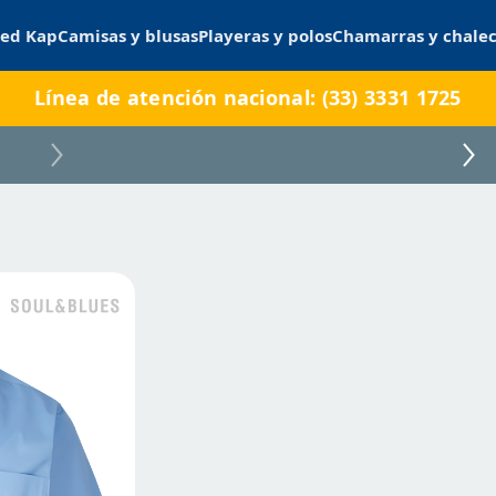
ed Kap
Camisas y blusas
Playeras y polos
Chamarras y chale
Línea de atención nacional: (33) 3331 1725
A0020