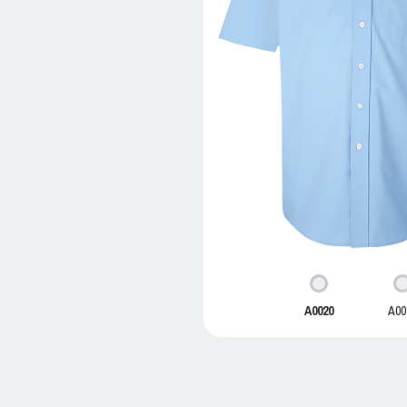
A0020
A00