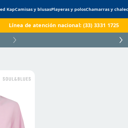
ed Kap
Camisas y blusas
Playeras y polos
Chamarras y chale
Línea de atención nacional: (33) 3331 1725
B0070