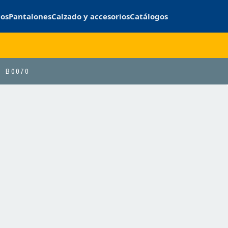
cos
Pantalones
Calzado y accesorios
Catálogos
B0070