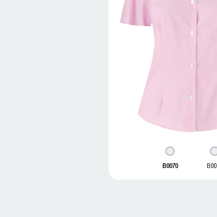
B0070
B00