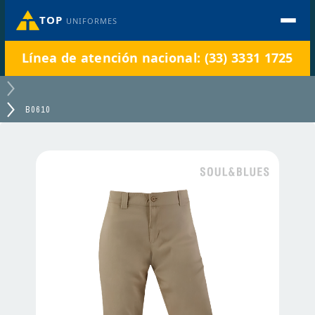
TOP
UNIFORMES
Línea de atención nacional: (33) 3331 1725
B0610