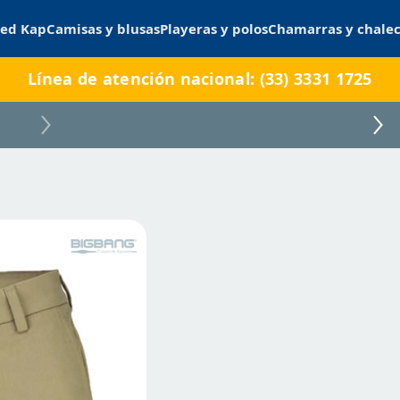
ed Kap
Camisas y blusas
Playeras y polos
Chamarras y chale
Línea de atención nacional: (33) 3331 1725
DBARES