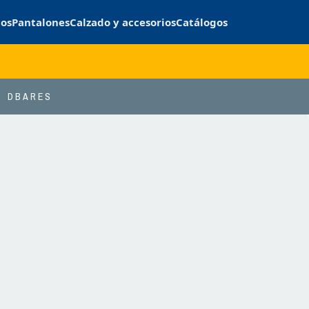
cos
Pantalones
Calzado y accesorios
Catálogos
DBARES