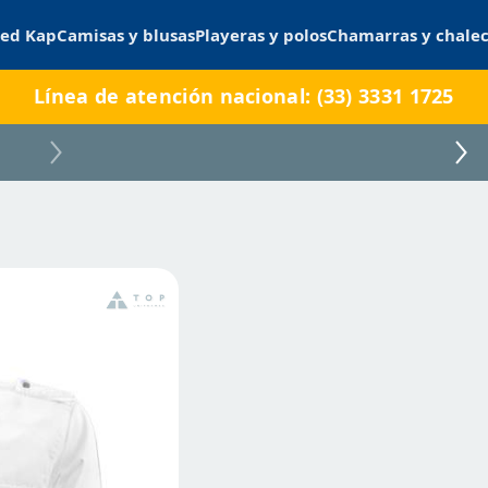
ed Kap
Camisas y blusas
Playeras y polos
Chamarras y chale
Línea de atención nacional: (33) 3331 1725
BRAVO02