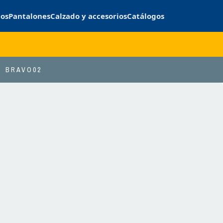
cos
Pantalones
Calzado y accesorios
Catálogos
BRAVO02