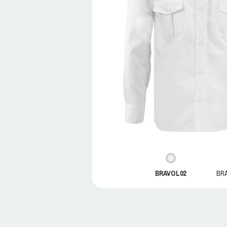
BRAVOL02
BR