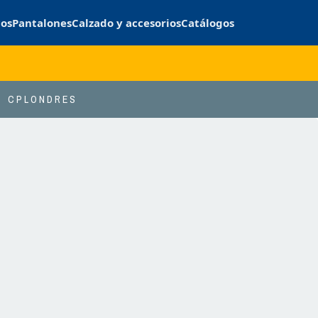
cos
Pantalones
Calzado y accesorios
Catálogos
CPLONDRES