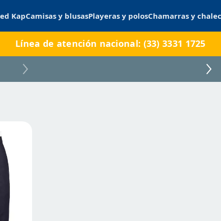
ed Kap
Camisas y blusas
Playeras y polos
Chamarras y chale
Línea de atención nacional: (33) 3331 1725
Cplondres