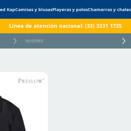
ed Kap
Camisas y blusas
Playeras y polos
Chamarras y chale
Línea de atención nacional: (33) 3331 1725
INVIERNO
DELICIAS