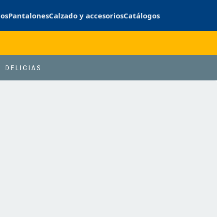
cos
Pantalones
Calzado y accesorios
Catálogos
DELICIAS