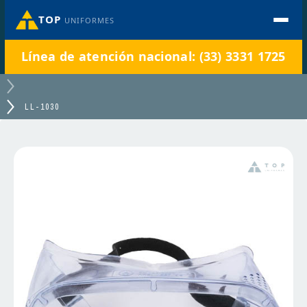
TOP
UNIFORMES
Línea de atención nacional: (33) 3331 1725
LL-1030