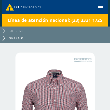
TOP
UNIFORMES
Línea de atención nacional: (33) 3331 1725
EJECUTIVO
GRANA C