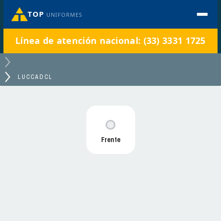
TOP
UNIFORMES
Línea de atención nacional: (33) 3331 1725
LUCCADCL
Frente
LUCCADCL