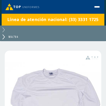
TOP
UNIFORMES
Línea de atención nacional: (33) 3331 1725
MA764