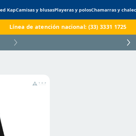
ed Kap
Camisas y blusas
Playeras y polos
Chamarras y chale
Línea de atención nacional: (33) 3331 1725
LERMA01