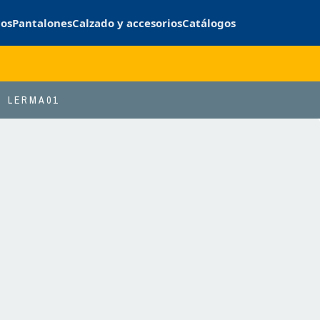
cos
Pantalones
Calzado y accesorios
Catálogos
LERMA01