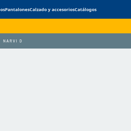
cos
Pantalones
Calzado y accesorios
Catálogos
NARVI D