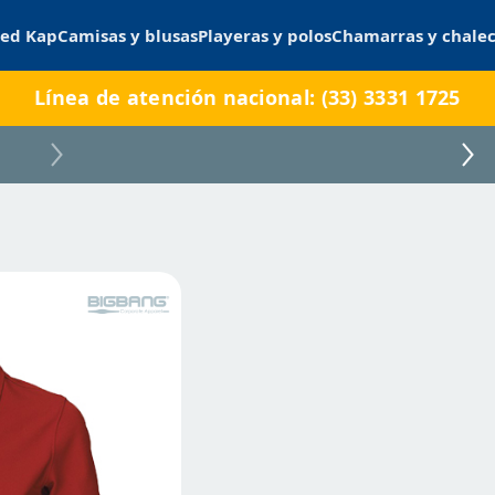
ed Kap
Camisas y blusas
Playeras y polos
Chamarras y chale
Línea de atención nacional: (33) 3331 1725
NARVI D