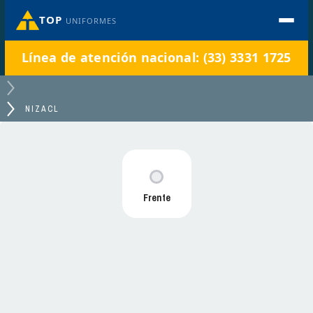
TOP
UNIFORMES
Línea de atención nacional: (33) 3331 1725
NIZACL
Frente
NIZACL