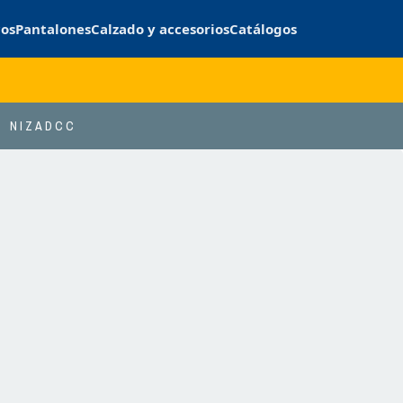
cos
Pantalones
Calzado y accesorios
Catálogos
NIZADCC