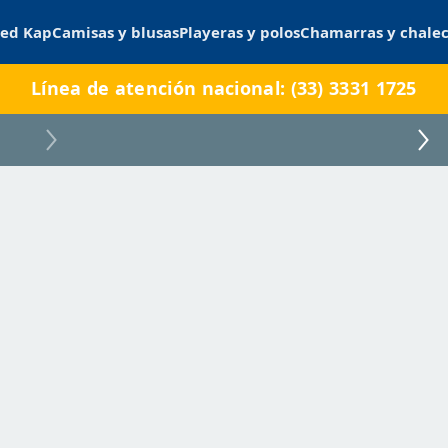
ed Kap
Camisas y blusas
Playeras y polos
Chamarras y chale
Línea de atención nacional: (33) 3331 1725
NIZADCC