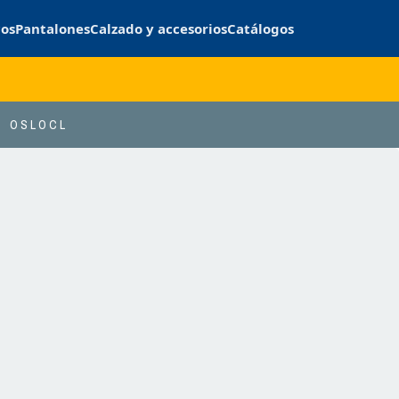
cos
Pantalones
Calzado y accesorios
Catálogos
OSLOCL