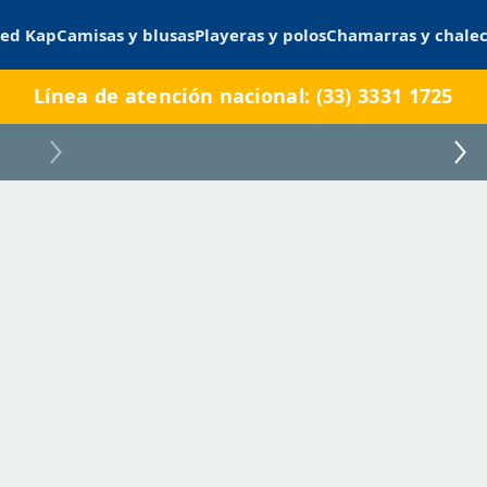
ed Kap
Camisas y blusas
Playeras y polos
Chamarras y chale
Línea de atención nacional: (33) 3331 1725
OSLOCL