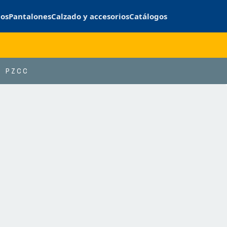
cos
Pantalones
Calzado y accesorios
Catálogos
PZCC