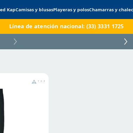
ed Kap
Camisas y blusas
Playeras y polos
Chamarras y chale
Línea de atención nacional: (33) 3331 1725
RIN02