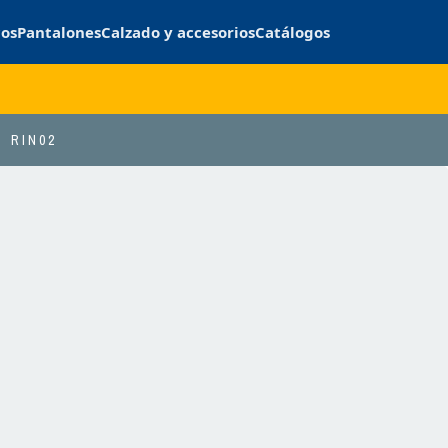
cos
Pantalones
Calzado y accesorios
Catálogos
RIN02