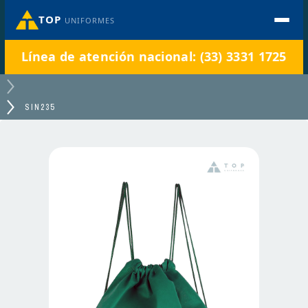
TOP
UNIFORMES
Línea de atención nacional: (33) 3331 1725
SIN235