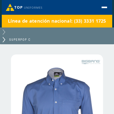
TOP
UNIFORMES
Línea de atención nacional: (33) 3331 1725
SUPERPOP C