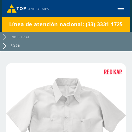
TOP
UNIFORMES
Línea de atención nacional: (33) 3331 1725
INDUSTRIAL
SX20