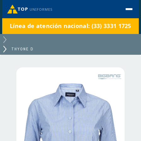
TOP
UNIFORMES
Línea de atención nacional: (33) 3331 1725
THYONE D