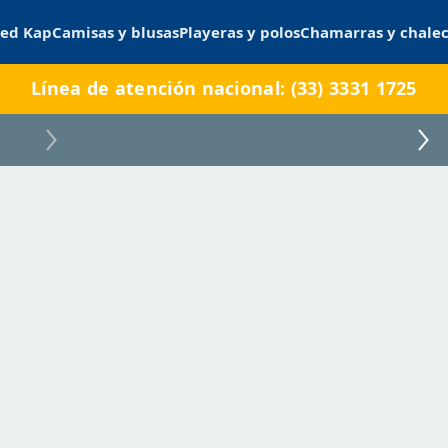
ed Kap
Camisas y blusas
Playeras y polos
Chamarras y chale
Línea de atención nacional: (33) 3331 1725
TORINOCC