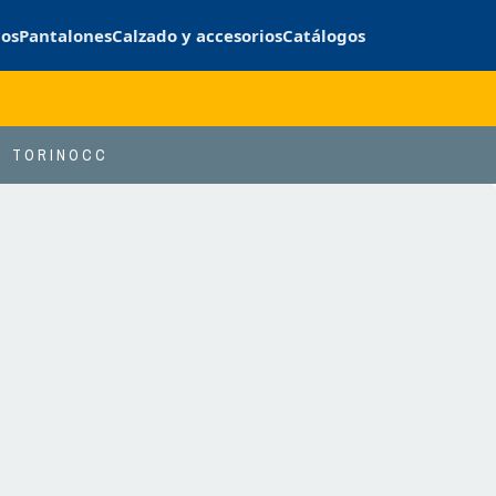
cos
Pantalones
Calzado y accesorios
Catálogos
TORINOCC