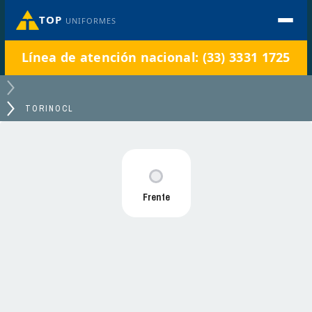
TOP
UNIFORMES
Línea de atención nacional: (33) 3331 1725
TORINOCL
Frente
TORINOCL