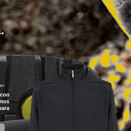
.
 con
amos
para