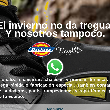
El invierno no da tregua
Y nosotros tampoco.
sonaliza chamarras, chalecos y prendas térmicas
rega rápida o fabricación especial. También cont
: sudaderas, pants, rompevientos y ropa térmica 
o tu equipo.
Nombre: