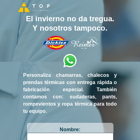
El invierno no da tregua.
Y nosotros tampoco.
Personaliza chamarras, chalecos y
prendas térmicas con entrega rápida o
fabricación especial. También
contamos con: sudaderas, pants,
rompevientos y ropa térmica para todo
tu equipo.
Nombre: