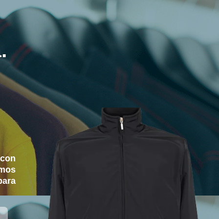
.
 con
amos
para