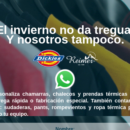
El invierno no da tregua
Y nosotros tampoco.
sonaliza chamarras, chalecos y prendas térmicas
rega rápida o fabricación especial. También cont
: sudaderas, pants, rompevientos y ropa térmica 
o tu equipo.
Nombre: