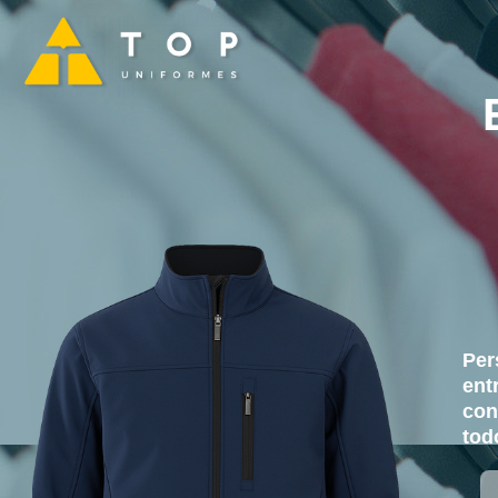
Per
ent
con
tod