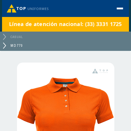
TOP
UNIFORMES
Línea de atención nacional: (33) 3331 1725
CASUAL
MD770