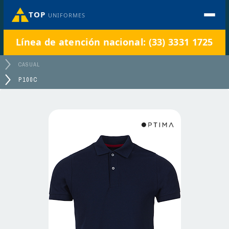
TOP
UNIFORMES
Línea de atención nacional: (33) 3331 1725
CASUAL
P100C