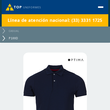
TOP
UNIFORMES
Línea de atención nacional: (33) 3331 1725
CASUAL
P100D