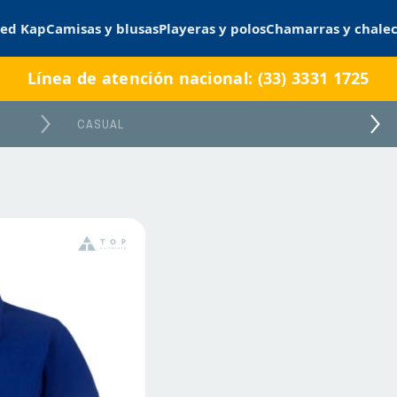
ed Kap
Camisas y blusas
Playeras y polos
Chamarras y chale
Línea de atención nacional: (33) 3331 1725
CASUAL
600D