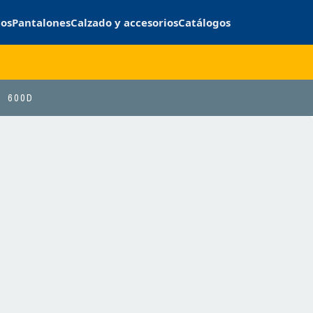
cos
Pantalones
Calzado y accesorios
Catálogos
600D